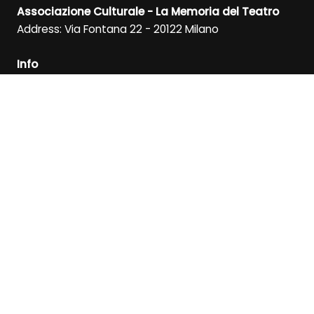
Associazione Culturale - La Memoria del Teatro
Address: Via Fontana 22 - 20122 Milano
Info
Tel/WhatsApp: +39 391 1418299
Direction: +39 347 6372592
SIGN UP FOR OUR NEWSLETTER
SIGN UP
FOLLOW US