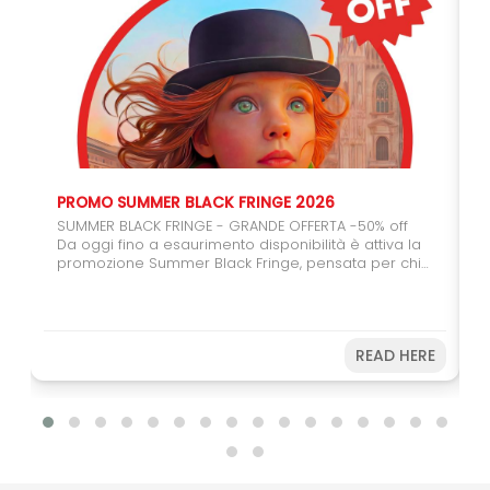
PROMO SUMMER BLACK FRINGE 2026
SUMMER BLACK FRINGE - GRANDE OFFERTA -50% off
Da oggi fino a esaurimento disponibilità è attiva la
promozione Summer Black Fringe, pensata per chi
vuole regalarsi (o regalare) il teatro. Con il carnet
da 6 spettacoli potrete usufruire del 50% di sconto,
un'occasione speciale per coinvolgere amici,
studenti e giovani spettatori. Farete una buona
READ HERE
azione sostenendo il Festival e, allo stesso tempo,
potrete vivere ancora più spettacoli a un prezzo
speciale. Non perdere l’occasione! Acquista subito
e prepara il tuo Fringe sotto
l’ombrellone. Disponibilità limitata fino ad
esaurimento.