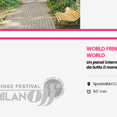
WORLD FRI
WORLD
Un panel inter
da tutto il mo
SpazioBACC
60' min