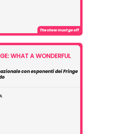
The show must go off
NGE: WHAT A WONDERFUL
nazionale con esponenti dei Fringe
ndo
A