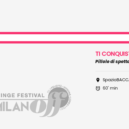
TI CONQUIS
Pillole di spet
SpazioBACC
60' min