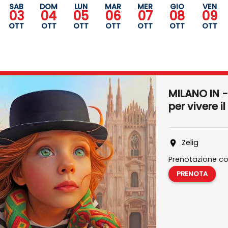
SAB
DOM
LUN
MAR
MER
GIO
VEN
03
04
05
06
07
08
09
OTT
OTT
OTT
OTT
OTT
OTT
OTT
MILANO IN -
per vivere i
Zelig
Prenotazione co
PRENOTA