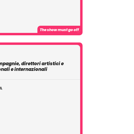
The show must go off
mpagnie, direttori artistici e
nali e internazionali
A