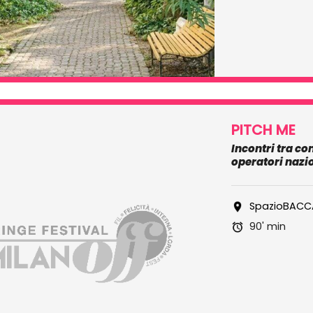
PITCH ME
Incontri tra co
operatori nazio
SpazioBACC
90' min