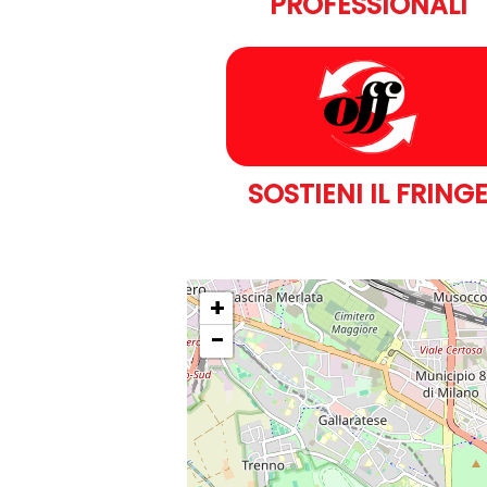
PROFESSIONALI
SOSTIENI IL FRING
+
−