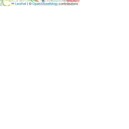
Leaflet
|
©
OpenStreetMap
contributors