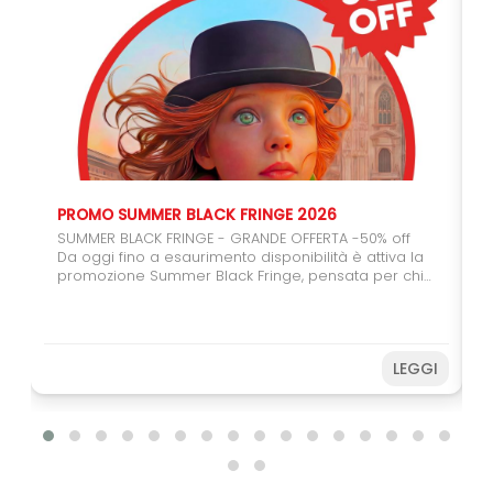
PROMO SUMMER BLACK FRINGE 2026
SUMMER BLACK FRINGE - GRANDE OFFERTA -50% off
Da oggi fino a esaurimento disponibilità è attiva la
promozione Summer Black Fringe, pensata per chi
vuole regalarsi (o regalare) il teatro. Con il carnet
da 6 spettacoli potrete usufruire del 50% di sconto,
un'occasione speciale per coinvolgere amici,
studenti e giovani spettatori. Farete una buona
LEGGI
azione sostenendo il Festival e, allo stesso tempo,
potrete vivere ancora più spettacoli a un prezzo
speciale. Non perdere l’occasione! Acquista subito
e prepara il tuo Fringe sotto
l’ombrellone. Disponibilità limitata fino ad
esaurimento.