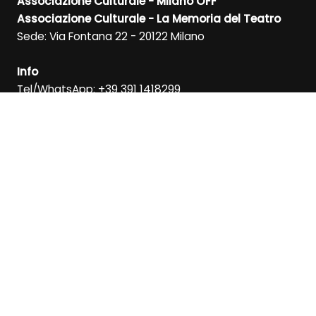
Associazione Culturale - Milano OFF
Associazione Culturale - La Memoria del Teatro
Sede: Via Fontana 22 - 20122 Milano
Info
Tel/WhatsApp: +39 391 1418299
Direzione: +39 347 6372592
RICEVI LA NEWSLETTER
ISCRIVITI
SEGUICI SU