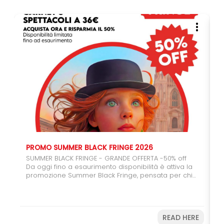
PROMO SUMMER BLACK FRINGE 2026
SUMMER BLACK FRINGE - GRANDE OFFERTA -50% off
Da oggi fino a esaurimento disponibilità è attiva la
promozione Summer Black Fringe, pensata per chi
vuole regalarsi (o regalare) il teatro. Con il carnet
da 6 spettacoli potrete usufruire del 50% di sconto,
un'occasione speciale per coinvolgere amici,
studenti e giovani spettatori. Farete una buona
READ HERE
azione sostenendo il Festival e, allo stesso tempo,