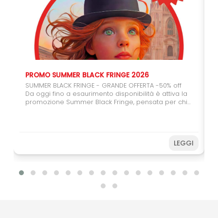
PROMO SUMMER BLACK FRINGE 2026
SUMMER BLACK FRINGE - GRANDE OFFERTA -50% off
Da oggi fino a esaurimento disponibilità è attiva la
promozione Summer Black Fringe, pensata per chi
vuole regalarsi (o regalare) il teatro. Con il carnet
da 6 spettacoli potrete usufruire del 50% di sconto,
un'occasione speciale per coinvolgere amici,
studenti e giovani spettatori. Farete una buona
LEGGI
azione sostenendo il Festival e, allo stesso tempo,
potrete vivere ancora più spettacoli a un prezzo
speciale. Non perdere l’occasione! Acquista subito
e prepara il tuo Fringe sotto
l’ombrellone. Disponibilità limitata fino ad
esaurimento.