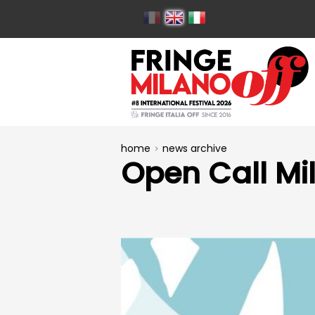
home
news archive
Open Call Mil