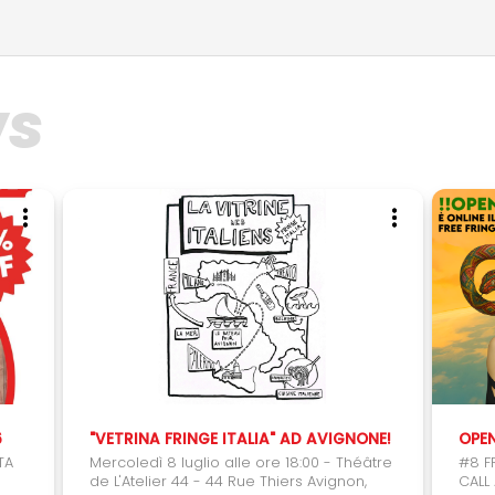
ws
6
"VETRINA FRINGE ITALIA" AD AVIGNONE!
TA
Mercoledì 8 luglio alle ore 18:00 - Théâtre
#8 F
de L'Atelier 44 - 44 Rue Thiers Avignon,
CALL 