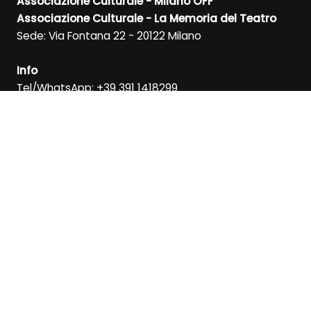
Associazione Culturale - Milano OFF
Associazione Culturale - La Memoria del Teatro
Sede: Via Fontana 22 - 20122 Milano
Info
Tel/WhatsApp: +39 391 1418299
Direzione: +39 347 6372592
RICEVI LA NEWSLETTER
ISCRIVITI
SEGUICI SU