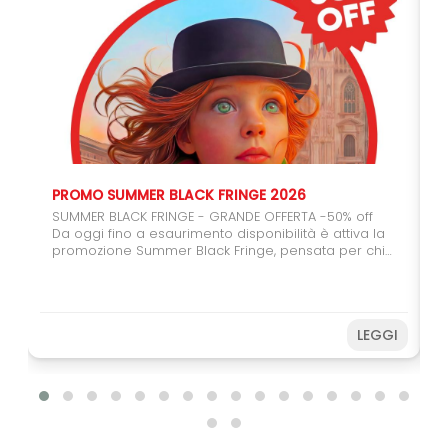
PROMO SUMMER BLACK FRINGE 2026
SUMMER BLACK FRINGE - GRANDE OFFERTA -50% off
Da oggi fino a esaurimento disponibilità è attiva la
promozione Summer Black Fringe, pensata per chi
vuole regalarsi (o regalare) il teatro. Con il carnet
da 6 spettacoli potrete usufruire del 50% di sconto,
un'occasione speciale per coinvolgere amici,
studenti e giovani spettatori. Farete una buona
LEGGI
azione sostenendo il Festival e, allo stesso tempo,
potrete vivere ancora più spettacoli a un prezzo
speciale. Non perdere l’occasione! Acquista subito
e prepara il tuo Fringe sotto
l’ombrellone. Disponibilità limitata fino ad
esaurimento.