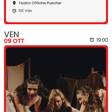
Teatro Officine Puecher
55' min
VEN
19:00
09 OTT