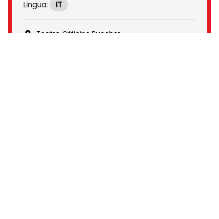
Lingua:
IT
Teatro Officine Puecher
55' min
GIO
19:00
08 OTT