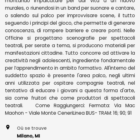
montando impalcature per dar vita a un nuovo
murales, o riunendosi in un band per suonare e cantare,
o salendo sul palco per improvvisare scene, il tutto
seguendo i principi del gioco, che permette di generare
conoscenza, di rompere barriere e creare ponti. Nelle
Officine si progettano scenografie per spettacoli
teatrali, per serate a tema, si producono materiali per
manifestazioni cittadine. Tutto concorre ad attivare la
creatività negli adolescenti, ingrediente fondamentale
per l’apprendimento in ambito formativo. All'interno del
suddetto spazio è presente l'area palco, negli ultimi
anni utilizzata per ospitare compagnie teatrali, nel
tentativo di educare i giovani a questa forma d'arte,
sia come fruitori che come produttori di spettacoli
teatrali. Come Raggiungerci: Fermata: Via Mac
Maohon - Viale Monte CeneriLinea BUS- TRAM: 16; 90; 91
Où se trouve
Milano, MI