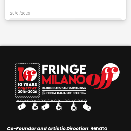
https://application.fringeitaliaoff.com/it/partecipa-
come-spazio-teatro
20/01/2026
LOIS
POUR UNE VERSION MULTILINGUE DE CE FORMULAIRE, VE
Co-Founder and Artistic Direction
:
Renato