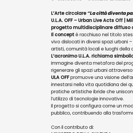
L’Arte circolare
“La città diventa p
U.L.A. OFF – Urban Live Acts Off | M
progetto multidisciplinare diffuso 
Il concept
è racchiuso nel titolo stes
vivo dislocati in diversi spazi urbani –
artisti, comunità locali e luoghi della
L’acronimo U.L.A. richiama simboli
immagine diventa metafora del proget
rigenerare gli spazi urbani attraverso i
ULA OFF
promuove una visione dell’ar
innestarsi nella vita quotidiana dei q
pratiche artistiche ibride che unisc
l’utilizzo di tecnologie innovative.
Il progetto si configura come un mod
pubblico, contribuendo alla trasformazi
Con il contributo di: