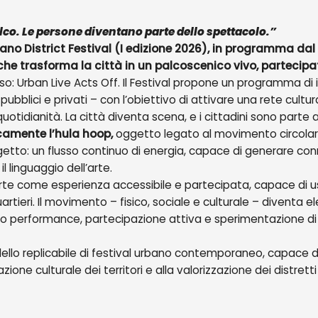
alco. Le persone diventano parte dello spettacolo.”
ilano District Festival (I edizione 2026), in programma dal
che trasforma la città in un palcoscenico vivo, partecipat
so: Urban Live Acts Off. Il Festival propone un programma di 
 pubblici e privati – con l’obiettivo di attivare una rete cultura
 quotidianità. La città diventa scena, e i cittadini sono parte 
camente l’hula hoop,
oggetto legato al movimento circolare,
to: un flusso continuo di energia, capace di generare conne
l linguaggio dell’arte.
te come esperienza accessibile e partecipata, capace di usc
uartieri. Il movimento – fisico, sociale e culturale – diventa
ono performance, partecipazione attiva e sperimentazione di
ello replicabile di festival urbano contemporaneo, capace 
one culturale dei territori e alla valorizzazione dei distretti