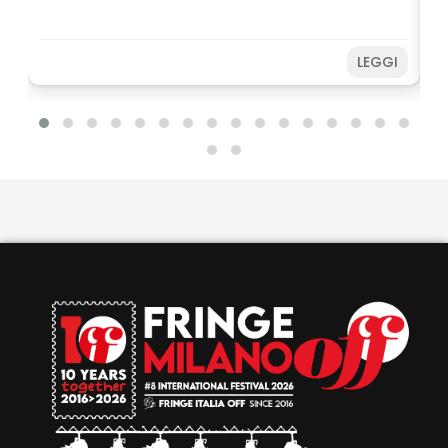
da 6 spettacoli potrete usufruire del 50% di sconto,
un'occasione speciale per coinvolgere amici,
studenti e giovani spettatori. Farete una buona
LEGGI
azione sostenendo il Festival e, allo stesso tempo,
potrete vivere ancora più spettacoli a un prezzo
speciale. Non perdere l’occasione! Acquista subito
e prepara il tuo Fringe sotto
l’ombrellone. Disponibilità limitata fino ad
esaurimento.