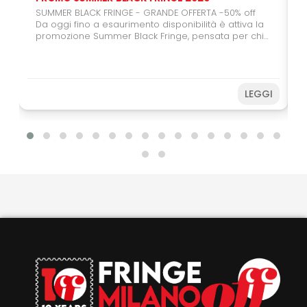
SUMMER BLACK FRINGE - GRANDE OFFERTA -50% off
Da oggi fino a esaurimento disponibilità è attiva la
promozione Summer Black Fringe, pensata per chi
vuole regalarsi (o regalare) il teatro. Con il carnet
da 6 spettacoli potrete usufruire del 50% di sconto,
un'occasione speciale per coinvolgere amici,
studenti e giovani spettatori. Farete una buona
LEGGI
azione sostenendo il Festival e, allo stesso tempo,
potrete vivere ancora più spettacoli a un prezzo
speciale. Non perdere l’occasione! Acquista subito
e prepara il tuo Fringe sotto
l’ombrellone. Disponibilità limitata fino ad
esaurimento.