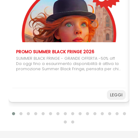
PROMO SUMMER BLACK FRINGE 2026
SUMMER BLACK FRINGE - GRANDE OFFERTA -50% off
Da oggi fino a esaurimento disponibilità è attiva la
promozione Summer Black Fringe, pensata per chi
vuole regalarsi (o regalare) il teatro. Con il carnet
da 6 spettacoli potrete usufruire del 50% di sconto,
un'occasione speciale per coinvolgere amici,
studenti e giovani spettatori. Farete una buona
LEGGI
azione sostenendo il Festival e, allo stesso tempo,
potrete vivere ancora più spettacoli a un prezzo
speciale. Non perdere l’occasione! Acquista subito
e prepara il tuo Fringe sotto
l’ombrellone. Disponibilità limitata fino ad
esaurimento.