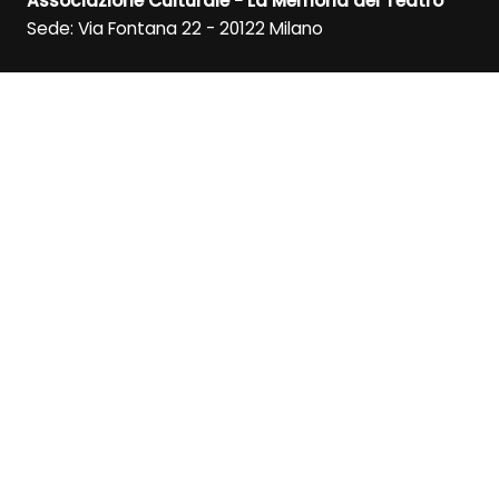
Associazione Culturale - La Memoria del Teatro
Sede: Via Fontana 22 - 20122 Milano
Info
Tel/WhatsApp: +39 391 1418299
Direzione: +39 347 6372592
RICEVI LA NEWSLETTER
ISCRIVITI
SEGUICI SU