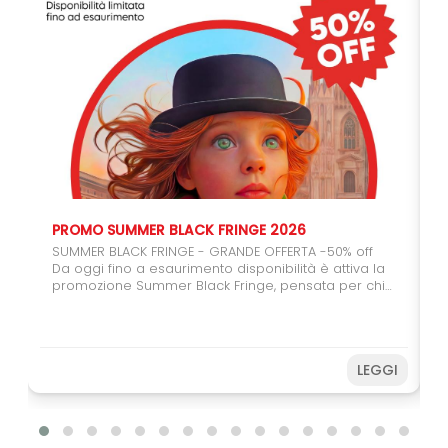
PROMO SUMMER BLACK FRINGE 2026
SUMMER BLACK FRINGE - GRANDE OFFERTA -50% off
Da oggi fino a esaurimento disponibilità è attiva la
promozione Summer Black Fringe, pensata per chi
vuole regalarsi (o regalare) il teatro. Con il carnet
da 6 spettacoli potrete usufruire del 50% di sconto,
un'occasione speciale per coinvolgere amici,
studenti e giovani spettatori. Farete una buona
LEGGI
azione sostenendo il Festival e, allo stesso tempo,
potrete vivere ancora più spettacoli a un prezzo
speciale. Non perdere l’occasione! Acquista subito
e prepara il tuo Fringe sotto
l’ombrellone. Disponibilità limitata fino ad