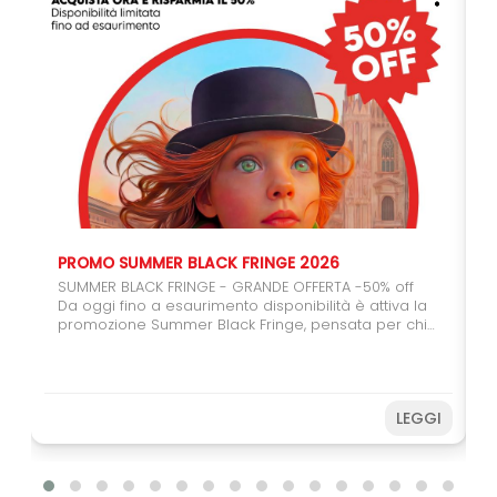
PROMO SUMMER BLACK FRINGE 2026
SUMMER BLACK FRINGE - GRANDE OFFERTA -50% off
Da oggi fino a esaurimento disponibilità è attiva la
promozione Summer Black Fringe, pensata per chi
vuole regalarsi (o regalare) il teatro. Con il carnet
da 6 spettacoli potrete usufruire del 50% di sconto,
un'occasione speciale per coinvolgere amici,
studenti e giovani spettatori. Farete una buona
LEGGI
azione sostenendo il Festival e, allo stesso tempo,
potrete vivere ancora più spettacoli a un prezzo
speciale. Non perdere l’occasione! Acquista subito
e prepara il tuo Fringe sotto
l’ombrellone. Disponibilità limitata fino ad