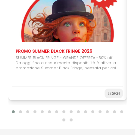
PROMO SUMMER BLACK FRINGE 2026
SUMMER BLACK FRINGE - GRANDE OFFERTA -50% off
Da oggi fino a esaurimento disponibilità è attiva la
promozione Summer Black Fringe, pensata per chi
vuole regalarsi (o regalare) il teatro. Con il carnet
da 6 spettacoli potrete usufruire del 50% di sconto,
un'occasione speciale per coinvolgere amici,
studenti e giovani spettatori. Farete una buona
LEGGI
azione sostenendo il Festival e, allo stesso tempo,
potrete vivere ancora più spettacoli a un prezzo
speciale. Non perdere l’occasione! Acquista subito
e prepara il tuo Fringe sotto
l’ombrellone. Disponibilità limitata fino ad
esaurimento.