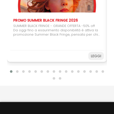
PROMO SUMMER BLACK FRINGE 2026
SUMMER BLACK FRINGE - GRANDE OFFERTA -50% off
Da oggi fino a esaurimento disponibilità è attiva la
promozione Summer Black Fringe, pensata per chi
vuole regalarsi (o regalare) il teatro. Con il carnet
da 6 spettacoli potrete usufruire del 50% di sconto,
un'occasione speciale per coinvolgere amici,
studenti e giovani spettatori. Farete una buona
LEGGI
azione sostenendo il Festival e, allo stesso tempo,
potrete vivere ancora più spettacoli a un prezzo
speciale. Non perdere l’occasione! Acquista subito
e prepara il tuo Fringe sotto
l’ombrellone. Disponibilità limitata fino ad
esaurimento.