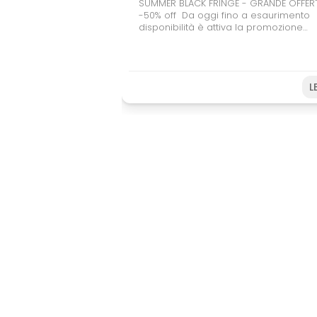
SUMMER BLACK FRINGE - GRANDE OFFER
-50% off Da oggi fino a esaurimento
disponibilità è attiva la promozione
Summer Black Fringe, pensata per chi
vuole regalarsi (o regalare) il teatro.
il carnet da 6 spettacoli potrete usufru
del 50% di sconto, un'occasione speci
L
per coinvolgere amici, studenti e giov
spettatori. Farete una buona azione
sostenendo il Festival e, allo stesso
tempo, potrete vivere ancora più
spettacoli a un prezzo speciale. Non
perdere l’occasione! Acquista subito 
prepara il tuo Fringe sotto
l’ombrellone. Disponibilità limitata fino
esaurimento.