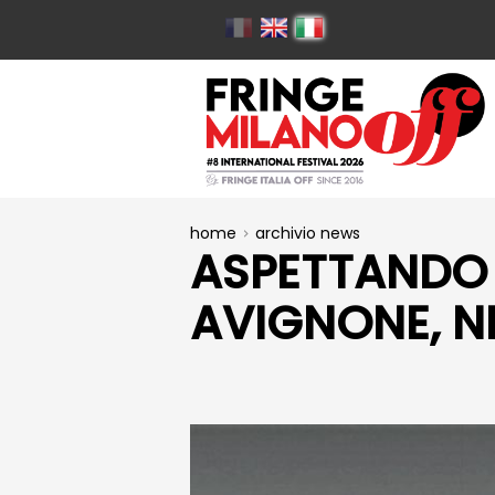
home
archivio news
ASPETTANDO 
AVIGNONE, N