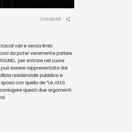
Condividi
acoli vari e senza limiti
a, così da poter veramente parlare
RGROUND, per entrare nel cuore
tro può essere rappresentata dai
dilizia residenziale pubblica e
i sposa con quello de “Le città
a di coniugare questi due argomenti
nd.