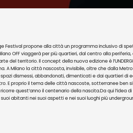
ge Festival propone alla città un programma inclusivo di spett
ilano OFF viaggerà per più quartieri, dal centro alla periferi
parte del territorio. Il concept della nuova edizione è l’UNDE
na. A Milano la città nascosta, invisibile, oltre che dalla Me
li spazi dismessi, abbandonati, dimenticati e dai quartieri di e
ro. E proprio il tema delle città nascoste, sotterranee ben s
 cui ricorre quest’anno il centenario della nascita.Da qui l’ide
 suoi abitanti nei suoi aspetti e nei suoi luoghi più undergrou