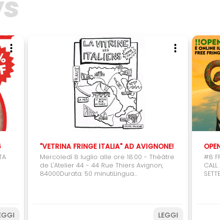
ws
6
"VETRINA FRINGE ITALIA" AD AVIGNONE!
TA
Mercoledì 8 luglio alle ore 18:00 - Théâtre
#8 F
de L'Atelier 44 - 44 Rue Thiers Avignon,
CALL 
84000Durata: 50 minutiLingua
SETT
dell'intervento: francese “Vetrina Fringe
Fring
 Con
Italia” è un evento rivolto a professionisti
2026,
ire
e operatori culturali in cui verranno
coll
ale
presentate alcune compagnie italiane
del t
EGGI
LEGGI
ani
che negli ultimi anni sono state premiate
artis