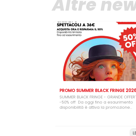
Altre ne
PROMO SUMMER BLACK FRINGE 202
SUMMER BLACK FRINGE - GRANDE OFFER
-50% off Da oggi fino a esaurimento
disponibilità è attiva la promozione
Summer Black Fringe, pensata per chi
vuole regalarsi (o regalare) il teatro.
il carnet da 6 spettacoli potrete usufru
del 50% di sconto, un'occasione speci
L
per coinvolgere amici, studenti e giov