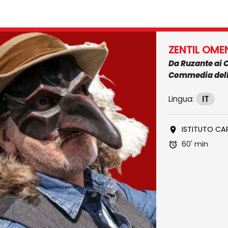
ZENTIL OMEN
Da Ruzante ai 
Commedia dell
Lingua:
IT
ISTITUTO CA
60' min