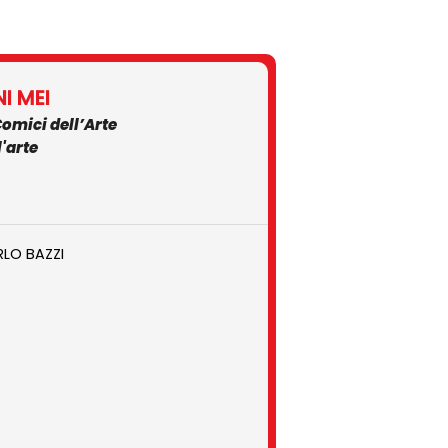
I MEI
Comici dell’Arte
'arte
RLO BAZZI