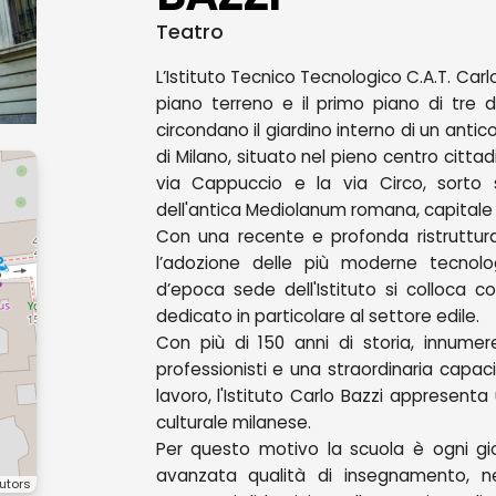
Teatro
L’Istituto Tecnico Tecnologico C.A.T. Carl
piano terreno e il primo piano di tre d
circondano il giardino interno di un antic
di Milano, situato nel pieno centro citta
via Cappuccio e la via Circo, sorto s
dell'antica Mediolanum romana, capitale
Con una recente e profonda ristrutturaz
l’adozione delle più moderne tecnolog
d’epoca sede dell'Istituto si colloca c
dedicato in particolare al settore edile.
Con più di 150 anni di storia, innumere
professionisti e una straordinaria capac
lavoro, l'Istituto Carlo Bazzi appresent
culturale milanese.
Per questo motivo la scuola è ogni gior
avanzata qualità di insegnamento, nel
utors